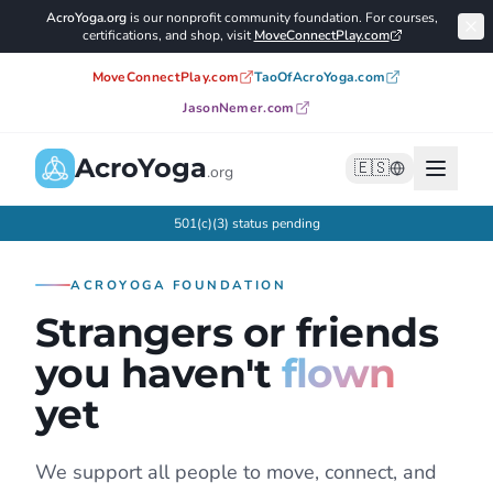
AcroYoga.org
is our nonprofit community foundation. For courses,
certifications, and shop, visit
MoveConnectPlay.com
MoveConnectPlay.com
TaoOfAcroYoga.com
JasonNemer.com
AcroYoga
🇪🇸
.org
501(c)(3) status pending
ACROYOGA FOUNDATION
Strangers or friends
Programs
you haven't
flown
yet
Buscar
We support all people to move, connect, and