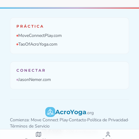
PRÁCTICA
MoveConnectPlay.com
TaoOfAcroYoga.com
CONECTAR
JasonNemer.com
AcroYoga
.org
Comienza: Move Connect Play
·
Contacto
·
Política de Privacidad
·
Términos de Servicio
©
2026
AcroYoga.org